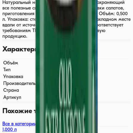
Натуральный насыщенный вкус и аромат, сохраняющий
все полезные свойства. Подходит для заправки салатов,
приготовления соусов, маринадов и жарки. Объём: 0,500
л. Упаковка: стекляная. Хранить в сухом прохладном месте
вдали от источников света и тепла. Товар соответствует
требованиям ТР ТС 024/2011 на масложировую
продукцию.
Характеристики
Объём
0,500 л
Тип
Нерафинированное
Упаковка
Стекляная
Производитель
BARBERA
Страна
🇮🇹 Италия
Артикул
2118
Похожие товары
Все в категории →
1,000 л