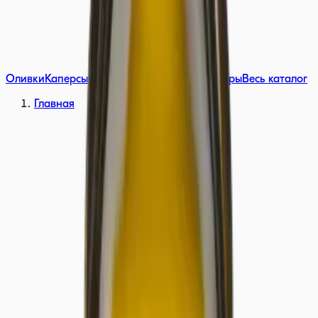
Оливки
Каперсы
Соусы
Томаты вяленые
Наборы
Весь каталог
Главная