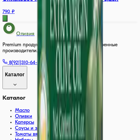
790 ₽
Оливия
Premium продукты из Европы. Только проверенные
производители.
8(921)310-64-00
Каталог
Каталог
Масло
Оливки
Каперсы
Соусы и заправки
Томаты вяленые