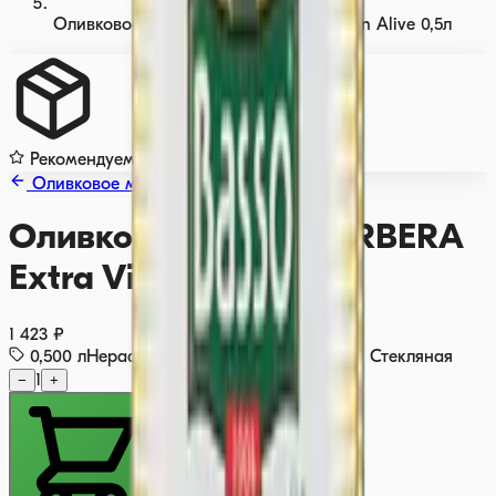
Оливковое масло BARBERA Extra Virgin Alive 0,5л
Рекомендуем
Оливковое масло
Оливковое масло BARBERA
Extra Virgin Alive 0,5л
1 423 ₽
0,500
л
Нерафинированное
🇮🇹
Италия
Стекляная
−
1
+