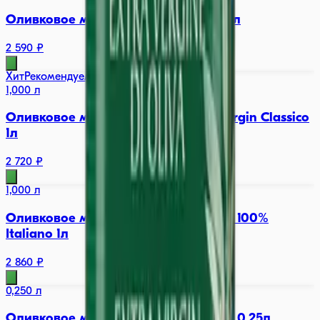
Оливковое масло Basso Refined oil 1л
2 590 ₽
Хит
Рекомендуем
1,000 л
Оливковое масло BARBERA Extra Virgin Classico
1л
2 720 ₽
1,000 л
Оливковое масло Basso Extra Virgin 100%
Italiano 1л
2 860 ₽
0,250 л
Оливковое масло Basso Extra Virgin 0,25л