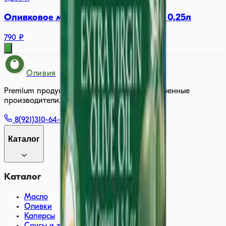
Оливковое масло Basso Extra Virgin 0,25л
790 ₽
Оливия
Premium продукты из Европы. Только проверенные
производители.
8(921)310-64-00
Каталог
Каталог
Масло
Оливки
Каперсы
Соусы и заправки