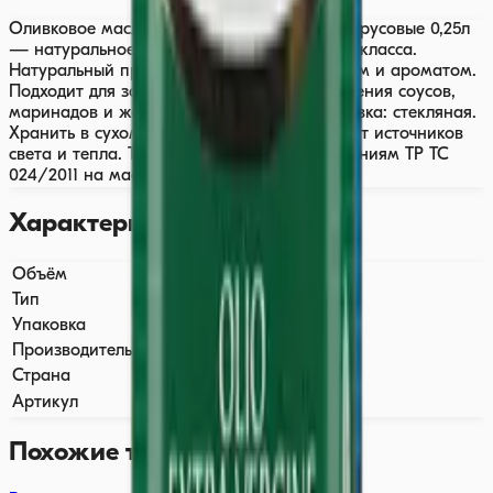
Оливковое масло BARBERA Extra Virgin Цитрусовые 0,25л
— натуральное оливковое масло премиум-класса.
Натуральный продукт с характерным вкусом и ароматом.
Подходит для заправки салатов, приготовления соусов,
маринадов и жарки. Объём: 0,250 л. Упаковка: стекляная.
Хранить в сухом прохладном месте вдали от источников
света и тепла. Товар соответствует требованиям ТР ТС
024/2011 на масложировую продукцию.
Характеристики
Объём
0,250 л
Тип
Ароматизированное
Упаковка
Стекляная
Производитель
BARBERA
Страна
🇮🇹 Италия
Артикул
2246
Похожие товары