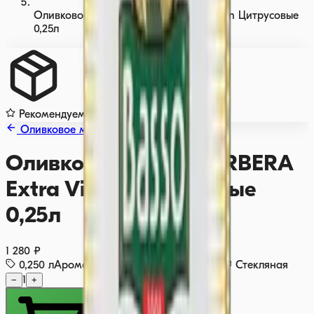
Оливковое масло BARBERA Extra Virgin Цитрусовые
0,25л
Рекомендуем
Оливковое масло
Оливковое масло BARBERA
Extra Virgin Цитрусовые
0,25л
1 280 ₽
0,250
л
Ароматизированное
🇮🇹
Италия
Стекляная
−
1
+