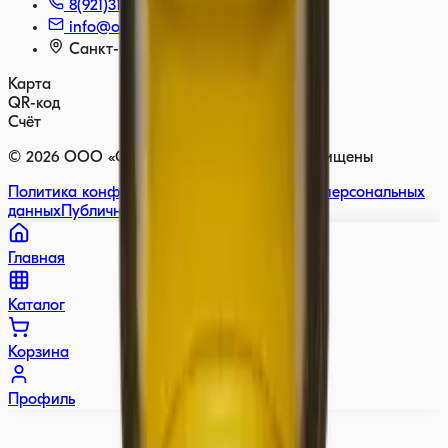
8(921)310-64-00
info@olivia.su
Санкт-Петербург, Россия
Карта
QR-код
Счёт
©
2026
ООО «ОЛИВИЯ» — Все права защищены
Политика конфиденциальности
Обработка персональных
данных
Публичная оферта
Обмен и возврат
Главная
Каталог
Корзина
Профиль