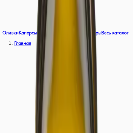
Оливки
Каперсы
Соусы
Томаты вяленые
Наборы
Весь каталог
Главная