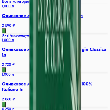
Все в категории →
1,000 л
Оливковое масло Basso Refined oil 1л
2 590 ₽
Хит
Рекомендуем
1,000 л
Оливковое масло BARBERA Extra Virgin Classico
1л
2 720 ₽
1,000 л
Оливковое масло Basso Extra Virgin 100%
Italiano 1л
2 860 ₽
0,250 л