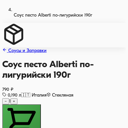
Соус песто Alberti по-лигурийски 190г
Cоусы и Заправки
Соус песто Alberti по-
лигурийски 190г
790 ₽
0,190
л
🇮🇹
Италия
Стекляная
−
1
+